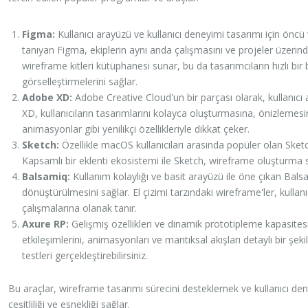
Figma:
Kullanıcı arayüzü ve kullanıcı deneyimi tasarımı için öncü 
tanıyan Figma, ekiplerin aynı anda çalışmasını ve projeler üzerinde
wireframe kitleri kütüphanesi sunar, bu da tasarımcıların hızlı bir ba
görselleştirmelerini sağlar.
Adobe XD:
Adobe Creative Cloud'un bir parçası olarak, kullanıcı 
XD, kullanıcıların tasarımlarını kolayca oluşturmasına, önizlemes
animasyonlar gibi yenilikçi özellikleriyle dikkat çeker.
Sketch:
Özellikle macOS kullanıcıları arasında popüler olan Sketch
Kapsamlı bir eklenti ekosistemi ile Sketch, wireframe oluşturma sü
Balsamiq:
Kullanım kolaylığı ve basit arayüzü ile öne çıkan Balsami
dönüştürülmesini sağlar. El çizimi tarzındaki wireframe'ler, kullanı
çalışmalarına olanak tanır.
Axure RP:
Gelişmiş özellikleri ve dinamik prototipleme kapasitesi 
etkileşimlerini, animasyonları ve mantıksal akışları detaylı bir şe
testleri gerçekleştirebilirsiniz.
Bu araçlar, wireframe tasarımı sürecini desteklemek ve kullanıcı d
çeşitliliği ve esnekliği sağlar.