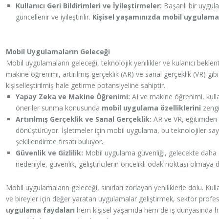
Kullanıcı Geri Bildirimleri ve İyileştirmeler:
Başarılı bir uygula
güncellenir ve iyileştirilir.
Kişisel yaşamınızda mobil uygulama
Mobil Uygulamaların Geleceği
Mobil uygulamaların geleceği, teknolojik yenilikler ve kulanıcı beklenti
makine öğrenimi, artırılmış gerçeklik (AR) ve sanal gerçeklik (VR) gibi 
kişiselleştirilmiş hale getirme potansiyeline sahiptir.
Yapay Zeka ve Makine Öğrenimi:
AI ve makine öğrenimi, kullanı
öneriler sunma konusunda
mobil uygulama özelliklerini
zengin
Artırılmış Gerçeklik ve Sanal Gerçeklik:
AR ve VR, eğitimden 
dönüştürüyor. İşletmeler için mobil uygulama, bu teknolojiler sa
şekillendirme fırsatı buluyor.
Güvenlik ve Gizlilik:
Mobil uygulama güvenliği, gelecekte daha da ö
nedeniyle, güvenlik, geliştiricilerin öncelikli odak noktası olmay
Mobil uygulamaların geleceği, sınırları zorlayan yeniliklerle dolu. Kul
ve bireyler için değer yaratan uygulamalar geliştirmek, sektör profes
uygulama faydaları
hem kişisel yaşamda hem de iş dünyasında hi