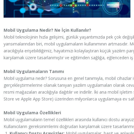
Mobil Uygulama Nedir? Ne İçin Kullanılır?
Mobil teknolojinin hızla gelişimi, günlük yaşantımızda pek çok değişikl
yansımalarından biri, mobil uygulamaların kullanımının artmasıdır. Mob
aracılığıyla erişebildiğimiz, hayatımızı kolaylaştıran küçük yazılım parçal
karşılamak üzere tasarlanmıştır ve eğitimden sağlığa, eğlenceden iş
Mobil Uygulamaların Tanımı
Mobil uygulama nedir? Sorusuna en genel tanımıyla, mobil cihazlar için ge
gerçekleştirmelerine olanak tanıyan yazılım uygulamaları olarak cevap
resmi mağazaları aracılığıyla dağıtılır ve indirilir. İki ana mobil işle
Store ve Apple App Store) üzerinden milyonlarca uygulamaya ev sah
Mobil Uygulama Özellikleri
Mobil uygulamaların temel özellikleri arasında kullanıcı dostu arayüzle
Kullanıcıların gereksinimlerini doğrudan karşılamak üzere tasarlanmı
Kullanıcı Dostu Arayüzler:
Mobil uygulamalar, basit ve anlaşılır k