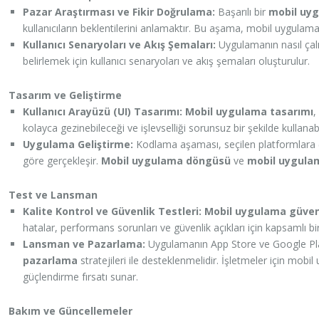
Pazar Araştırması ve Fikir Doğrulama:
Başarılı bir
mobil uy
kullanıcıların beklentilerini anlamaktır. Bu aşama, mobil uygulama 
Kullanıcı Senaryoları ve Akış Şemaları:
Uygulamanın nasıl çalış
belirlemek için kullanıcı senaryoları ve akış şemaları oluşturulur.
Tasarım ve Geliştirme
Kullanıcı Arayüzü (UI) Tasarımı: Mobil uygulama tasarımı
,
kolayca gezinebileceği ve işlevselliği sorunsuz bir şekilde kullanabi
Uygulama Geliştirme:
Kodlama aşaması, seçilen platformlara (iO
göre gerçekleşir.
Mobil uygulama döngüsü
ve
mobil uygulama
Test ve Lansman
Kalite Kontrol ve Güvenlik Testleri: Mobil uygulama güven
hatalar, performans sorunları ve güvenlik açıkları için kapsamlı bir 
Lansman ve Pazarlama:
Uygulamanın App Store ve Google Pla
pazarlama
stratejileri ile desteklenmelidir. İşletmeler için mobi
güçlendirme fırsatı sunar.
Bakım ve Güncellemeler