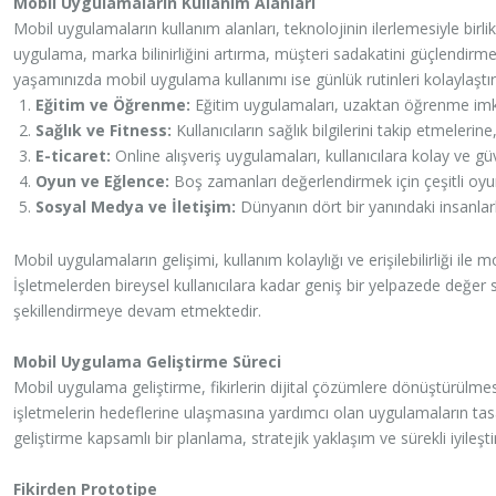
Mobil Uygulamaların Kullanım Alanları
Mobil uygulamaların kullanım alanları, teknolojinin ilerlemesiyle birl
uygulama, marka bilinirliğini artırma, müşteri sadakatini güçlendirme 
yaşamınızda mobil uygulama kullanımı ise günlük rutinleri kolaylaştırır,
Eğitim ve Öğrenme:
Eğitim uygulamaları, uzaktan öğrenme imkanl
Sağlık ve Fitness:
Kullanıcıların sağlık bilgilerini takip etmelerin
E-ticaret:
Online alışveriş uygulamaları, kullanıcılara kolay ve güv
Oyun ve Eğlence:
Boş zamanları değerlendirmek için çeşitli oyu
Sosyal Medya ve İletişim:
Dünyanın dört bir yanındaki insanlarl
Mobil uygulamaların gelişimi, kullanım kolaylığı ve erişilebilirliği ile
İşletmelerden bireysel kullanıcılara kadar geniş bir yelpazede değer 
şekillendirmeye devam etmektedir.
Mobil Uygulama Geliştirme Süreci
Mobil uygulama geliştirme, fikirlerin dijital çözümlere dönüştürülmesi 
işletmelerin hedeflerine ulaşmasına yardımcı olan uygulamaların tas
geliştirme kapsamlı bir planlama, stratejik yaklaşım ve sürekli iyileştir
Fikirden Prototipe