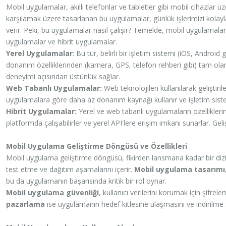
Mobil uygulamalar, akıllı telefonlar ve tabletler gibi mobil cihazlar üzer
karşılamak üzere tasarlanan bu uygulamalar, günlük işlerimizi kolayla
verir. Peki, bu uygulamalar nasıl çalışır? Temelde, mobil uygulamalar ü
uygulamalar ve hibrit uygulamalar.
Yerel Uygulamalar
: Bu tür, belirli bir işletim sistemi (iOS, Android 
donanım özelliklerinden (kamera, GPS, telefon rehberi gibi) tam olar
deneyimi açısından üstünlük sağlar.
Web Tabanlı Uygulamalar:
Web teknolojileri kullanılarak geliştiril
uygulamalara göre daha az donanım kaynağı kullanır ve işletim sistemi
Hibrit Uygulamalar:
Yerel ve web tabanlı uygulamaların özelliklerini
platformda çalışabilirler ve yerel API'lere erişim imkanı sunarlar. Gel
Mobil Uygulama Geliştirme Döngüsü ve Özellikleri
Mobil uygulama geliştirme döngüsü, fikirden lansmana kadar bir dizi
test etme ve dağıtım aşamalarını içerir.
Mobil uygulama tasarımı
bu da uygulamanın başarısında kritik bir rol oynar.
Mobil uygulama güvenliği
, kullanıcı verilerini korumak için şifrele
pazarlama
ise uygulamanın hedef kitlesine ulaşmasını ve indirilme s