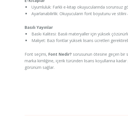
E-Kitaplar
Uyumluluk: Farklı e-kitap okuyucularında sorunsuz görü
Ayarlanabilirlik: Okuyucuların font boyutunu ve stilin
Basılı Yayınlar
Baskı Kalitesi: Basılı materyaller için yüksek çözünür
Maliyet: Bazı fontlar yüksek lisans ücretleri gerektireb
Font seçimi,
Font Nedir?
sorusunun ötesine geçen bir sür
marka kimliğine, içerik türünden lisans koşullarına kadar 
görünüm sağlar.