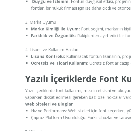
Duygu ve İzlenim:
Fontun duygusal etkisi, projenin
fontlar, bir hukuk firması için ise daha ciddi ve otoriter 
3. Marka Uyumu
Marka Kimliği ile Uyum:
Font seçimi, markanın kişiliğ
Farklılık ve Özgünlük:
Rakiplerden ayırt edici bir f
4. Lisans ve Kullanım Hakları
Lisans Kontrolü:
Kullanılacak fontun lisansının, pro
Ücretsiz ve Ticari Kullanım:
Ücretsiz fontlar cazip 
Yazılı İçeriklerde Font K
Yazılı içeriklerde font kullanımı, metnin etkisini ve okuy
yaparken dikkat edilmesi gereken bazı özel noktalar vardı
Web Siteleri ve Bloglar
Hız ve Performans: Web siteleri için font seçerken, yü
Çapraz Platform Uyumluluğu: Farklı cihazlar ve tarayıc