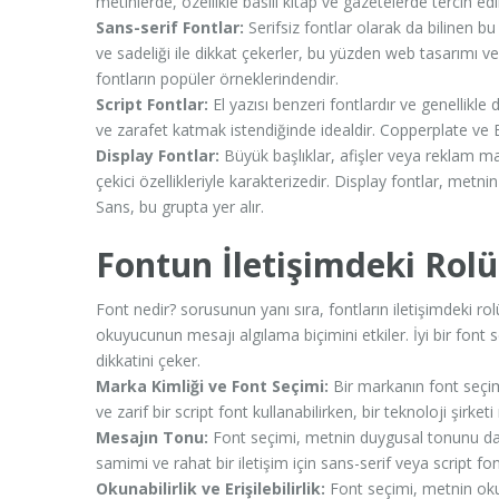
metinlerde, özellikle basılı kitap ve gazetelerde tercih
Sans-serif Fontlar:
Serifsiz fontlar olarak da bilinen bu
ve sadeliği ile dikkat çekerler, bu yüzden web tasarımı ve d
fontların popüler örneklerindendir.
Script Fontlar:
El yazısı benzeri fontlardır ve genellikle d
ve zarafet katmak istendiğinde idealdir. Copperplate ve Br
Display Fontlar:
Büyük başlıklar, afişler veya reklam malze
çekici özellikleriyle karakterizedir. Display fontlar, metn
Sans, bu grupta yer alır.
Fontun İletişimdeki Rolü
Font nedir? sorusunun yanı sıra, fontların iletişimdeki r
okuyucunun mesajı algılama biçimini etkiler. İyi bir font s
dikkatini çeker.
Marka Kimliği ve Font Seçimi:
Bir markanın font seçimi,
ve zarif bir script font kullanabilirken, bir teknoloji şirke
Mesajın Tonu:
Font seçimi, metnin duygusal tonunu da et
samimi ve rahat bir iletişim için sans-serif veya script fon
Okunabilirlik ve Erişilebilirlik:
Font seçimi, metnin okunabi