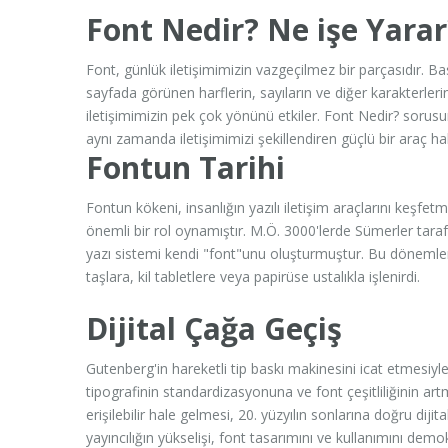
Font Nedir? Ne işe Yarar
Font, günlük iletişimimizin vazgeçilmez bir parçasıdır. Bas
sayfada görünen harflerin, sayıların ve diğer karakterlerin s
iletişimimizin pek çok yönünü etkiler. Font Nedir? sorusun
aynı zamanda iletişimimizi şekillendiren güçlü bir araç ha
Fontun Tarihi
Fontun kökeni, insanlığın yazılı iletişim araçlarını keşfe
önemli bir rol oynamıştır. M.Ö. 3000'lerde Sümerler tarafın
yazı sistemi kendi "font"unu oluşturmuştur. Bu dönemlerde,
taşlara, kil tabletlere veya papirüse ustalıkla işlenirdi.
Dijital Çağa Geçiş
Gutenberg'in hareketli tip baskı makinesini icat etmesiyle
tipografinin standardizasyonuna ve font çeşitliliğinin ar
erişilebilir hale gelmesi, 20. yüzyılın sonlarına doğru dijit
yayıncılığın yükselişi, font tasarımını ve kullanımını demokr