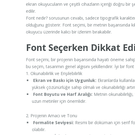
ekran okuyucuların ve çeşitli cihazların içeriği doğru bir ş
edilir.
Font nedir? sorusunun cevabı, sadece tipografik karakterl
olduğunu gösterir. Font seçimi, bir metnin başarısında kili
okuyucu üzerinde kalıcı bir izlenim bırakabilir.
Font Seçerken Dikkat Ed
Font seçimi, bir projenin başarısında hayati öneme sahip 
bu seçim, tasarımın genel algısını şekillendirir. İyi bir f
1. Okunabilirlik ve Erişilebilirlik
Ekran ve Baskı için Uygunluk:
Ekranlarda kullanılac
yüksek çözünürlüğe sahip olmalı ve okunabilirliği artırm
Font Boyutu ve Harf Aralığı:
Metnin okunabilirliği, f
uzun metinler için önemlidir.
2. Projenin Amacı ve Tonu
Formalite Seviyesi:
Resmi bir doküman için serif font
olabilir.