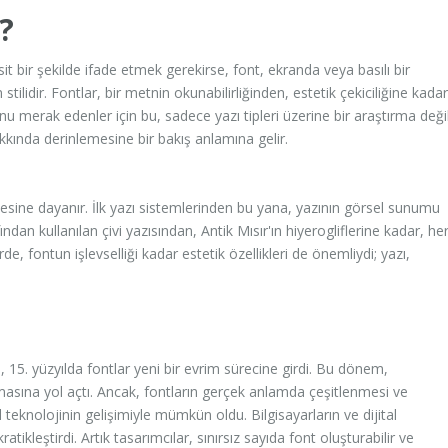
?
it bir şekilde ifade etmek gerekirse, font, ekranda veya basılı bir
tilidir. Fontlar, bir metnin okunabilirliğinden, estetik çekiciliğine kadar
u merak edenler için bu, sadece yazı tipleri üzerine bir araştırma değil
kkında derinlemesine bir bakış anlamına gelir.
tmesine dayanır. İlk yazı sistemlerinden bu yana, yazının görsel sunumu
dan kullanılan çivi yazısından, Antik Mısır'ın hiyerogliflerine kadar, he
 fontun işlevselliği kadar estetik özellikleri de önemliydi; yazı,
, 15. yüzyılda fontlar yeni bir evrim sürecine girdi. Bu dönem,
tmasına yol açtı. Ancak, fontların gerçek anlamda çeşitlenmesi ve
al teknolojinin gelişimiyle mümkün oldu. Bilgisayarların ve dijital
atikleştirdi. Artık tasarımcılar, sınırsız sayıda font oluşturabilir ve