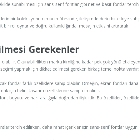
ekilde sunabilmesi için sans-serif fontlar gibi net ve basit fontlar tercih
erin bir koleksiyonu olmanın ötesinde, iletişimde derin bir etkiye sahi
t bir rol oynar ve doğru kullanıldığında, mesajın etkisini artırarak
ilmesi Gerekenler
olabilir. Okunabilirlikten marka kimliğine kadar pek çok yönü etkileye
ont seçimi yapmak için dikkat edilmesi gereken birkaç temel nokta vardır:
ak fontlar farklı özelliklere sahip olabilir. Örneğin, ekran fontları daha
ak için belirli tasarım özelliklerine sahip olmalıdır.
ont boyutu ve harf aralığıyla doğrudan ilişkilidir. Bu özellikler, özellikle
lar tercih edilirken, daha rahat içerikler için sans-serif fontlar uygun