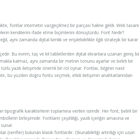
ikte, fontlar internetin vazgeçilmez bir parçası haline geldi. Web tasarı
eylerin kendilerini ifade etme biçimlerini dönüştürdü. Font Nedir?
, aynı zamanda dijital kimlik ve erişilebilirlikle ilgili stratejik bir karar
ç içedir. Bu evrim, taş ve kil tabletlerden dijital ekranlara uzanan geniş bi
ılmakla kalmaz, aynı zamanda bir metnin tonunu ayarlar ve belirli bir
ürlü yazılı iletişimde önemli bir rol oynar. Fontlar, bilginin nasıl
tir, bu yüzden doğru fontu seçmek, etkili iletişimin anahtarlarından
 tipografik karakterlerin toplamına verilen isimdir. Her font, belirli bir
bollerin birleşimidir. Fontların çeşitliliği, yazılı içeriğin amacına ve
 sunar.
ar (serifler) bulunan klasik fontlardır. Okunabilirliği artırdığı için uzun