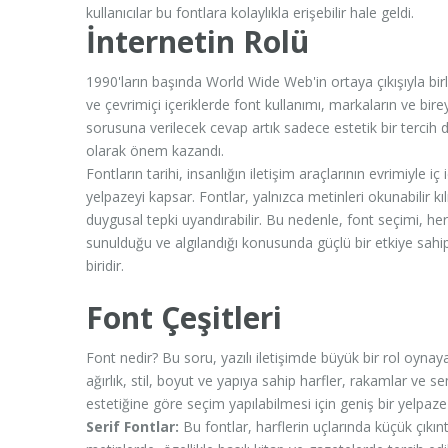
kullanıcılar bu fontlara kolaylıkla erişebilir hale geldi.
İnternetin Rolü
1990'ların başında World Wide Web'in ortaya çıkışıyla birl
ve çevrimiçi içeriklerde font kullanımı, markaların ve bir
sorusuna verilecek cevap artık sadece estetik bir tercih değil
olarak önem kazandı.
Fontların tarihi, insanlığın iletişim araçlarının evrimiyle i
yelpazeyi kapsar. Fontlar, yalnızca metinleri okunabilir k
duygusal tepki uyandırabilir. Bu nedenle, font seçimi, her t
sunulduğu ve algılandığı konusunda güçlü bir etkiye sahip
biridir.
Font Çeşitleri
Font nedir? Bu soru, yazılı iletişimde büyük bir rol oynayan
ağırlık, stil, boyut ve yapıya sahip harfler, rakamlar ve sem
estetiğine göre seçim yapılabilmesi için geniş bir yelpaze
Serif Fontlar:
Bu fontlar, harflerin uçlarında küçük çıkıntıl