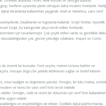
 edilir. Örnekler arasında Times New Roman ve Georgia bulunur.
 grup, harflerin uçlarında çıkıntı olmayan daha modern fontlardır. Netli
ijital ekranlarda kullanımları yaygındır. Arial ve Helvetica, sans-serif
avetiyelerde, başlıklarda ve logolarda kullanılır. Script fontlar, kişisellik
ush Script, bu kategoride sıkça tercih edilen fontlardır.
meleri için tasarlanmıştır. Çok çeşitli stilleri vardır ve genellikle dikk
in okunabilirliğinden çok, görsel çekiciliğe odaklanır. Impact ve Comic
olü de önemli bir konudur. Font seçimi, metnin tonunu belirler ve
eçimi, mesajın doğru bir şekilde iletilmesini sağlar ve hedef kitlenin
 onun kişiliğini ve değerlerini yansıtır. Örneğin, bir lüks marka, sofisti
ti modern ve temiz bir sans-serif font tercih edebilir.
kiler. Örneğin, ciddi ve resmi bir doküman için serif font kullanılırken
tlar uygun olabilir.
lirliğini ve erişilebilirliğini de etkiler. Özellikle dijital platformlarda,